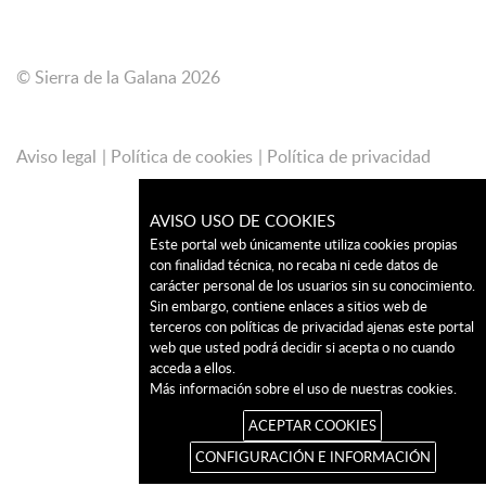
© Sierra de la Galana 2026
Aviso legal
Política de cookies
Política de privacidad
AVISO USO DE COOKIES
Este portal web únicamente utiliza cookies propias
con finalidad técnica, no recaba ni cede datos de
carácter personal de los usuarios sin su conocimiento.
Sin embargo, contiene enlaces a sitios web de
terceros con políticas de privacidad ajenas este portal
web que usted podrá decidir si acepta o no cuando
acceda a ellos.
Más información sobre el uso de nuestras cookies.
ACEPTAR COOKIES
CONFIGURACIÓN E INFORMACIÓN