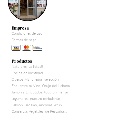
Empresa
Condiciones de uso
Formas de pago
Productos
Naturales, ya listos!!
Cocina de identidad
Quesos Manchegos, selección
Encuentra tu Vino, Orujo del Liebana
Jamón y Embutidos, todo un manjar
Legumbres, nuestro carbulante
Salmón, Bacalao, Anchoas, Atún
Conservas Vegetales, de Pescados...