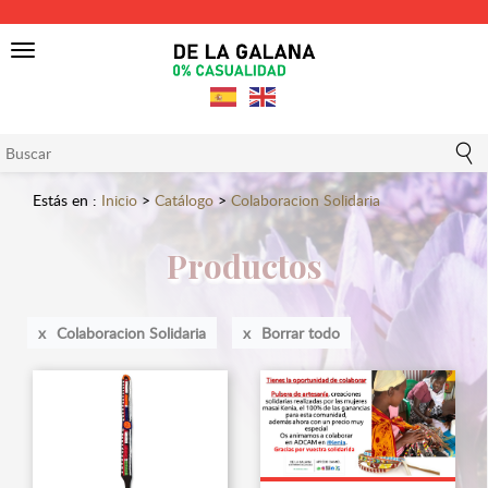
Toggle
navigation
Estás en :
Inicio
>
Catálogo
>
Colaboracion Solidaria
Productos
Colaboracion Solidaria
Borrar todo