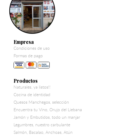
Empresa
Condiciones de uso
Formas de pago
Productos
Naturales, ya listos!!
Cocina de identidad
Quesos Manchegos, selección
Encuentra tu Vino, Orujo del Liebana
Jamón y Embutidos, todo un manjar
Legumbres, nuestro carbulante
Salmón, Bacalao, Anchoas, Atún