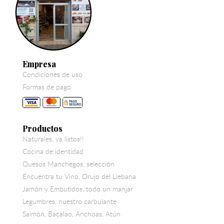
Empresa
Condiciones de uso
Formas de pago
Productos
Naturales, ya listos!!
Cocina de identidad
Quesos Manchegos, selección
Encuentra tu Vino, Orujo del Liebana
Jamón y Embutidos, todo un manjar
Legumbres, nuestro carbulante
Salmón, Bacalao, Anchoas, Atún