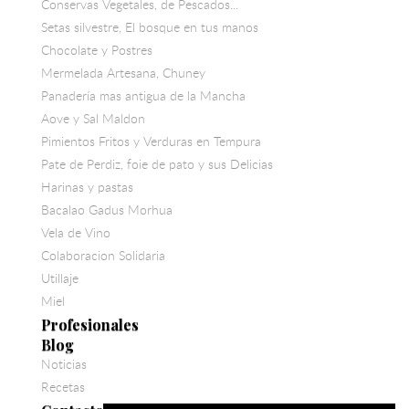
Conservas Vegetales, de Pescados...
Setas silvestre, El bosque en tus manos
Chocolate y Postres
Mermelada Artesana, Chuney
Panadería mas antigua de la Mancha
Aove y Sal Maldon
Pimientos Fritos y Verduras en Tempura
Pate de Perdiz, foie de pato y sus Delicias
Harinas y pastas
Bacalao Gadus Morhua
Vela de Vino
Colaboracion Solidaria
Utillaje
Miel
Profesionales
Blog
Noticias
Recetas