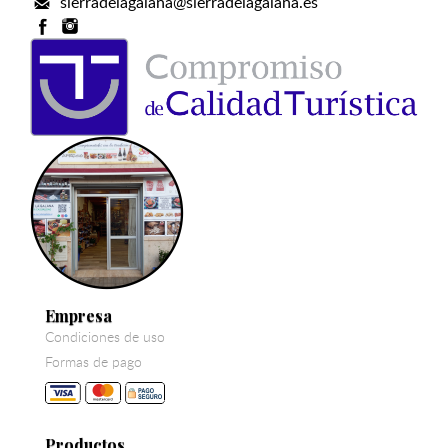
sierradelagalana@sierradelagalana.es
Empresa
Condiciones de uso
Formas de pago
Productos