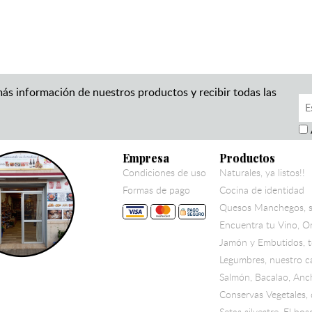
más información de nuestros productos y recibir todas las
Empresa
Productos
Condiciones de uso
Naturales, ya listos!!
Formas de pago
Cocina de identidad
Quesos Manchegos, s
Encuentra tu Vino, Or
Jamón y Embutidos, 
Legumbres, nuestro c
Salmón, Bacalao, Anc
Conservas Vegetales, 